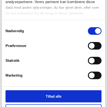
analysepartnere. Vores partnere kan kombinere disse
data med andre oplysninger, du har givet dem, eller som
de har indsamlet fra din brug af deres tjenester.
Samtykkevalg
Nødvendig
Præferencer
Erhvervshjælp
Økonomi & forretningsudvikling
Statistik
Hos Erhvervshjælp er fokus på at give dig nærværende og
personlig rådgivning og sparring om de forskellige
Marketing
muligheder.
COOKIE- & PRIVATLIVSPOLITIK
Tillad alle
Linda Ravn Nielsen