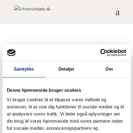
Kontakt mig i dag, og hør
hvad jeg kan gøre for din
Samtykke
Detaljer
Om
virksomhed
Denne hjemmeside bruger cookies
Linda Ravn Nielsen
22 55 51 41
Vi bruger cookies til at tilpasse vores indhold og
annoncer, til at vise dig funktioner til sociale medier og til
at analysere vores trafik. Vi deler også oplysninger om
din brug af vores hjemmeside med vores partnere inden
for sociale medier, annonceringspartnere og